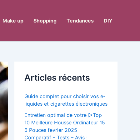
Make up
Shopping
Tendances
DIY
Articles récents
Guide complet pour choisir vos e-
liquides et cigarettes électroniques
Entretien optimal de votre ▷Top
10 Meilleure Housse Ordinateur 15
6 Pouces fevrier 2025 –
Comparatif – Tests – Avis :